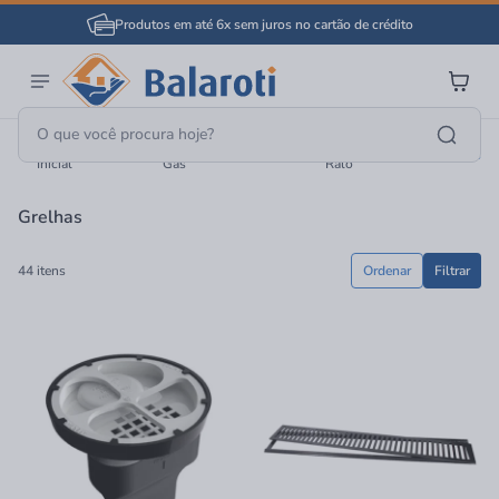
Produtos em até 6x sem juros no cartão de crédito
Página
Material Hidráulico E
Caixa Sifonada, Grelha E
Grelhas
Inicial
Gás
Ralo
Grelhas
44 itens
Ordenar
Filtrar