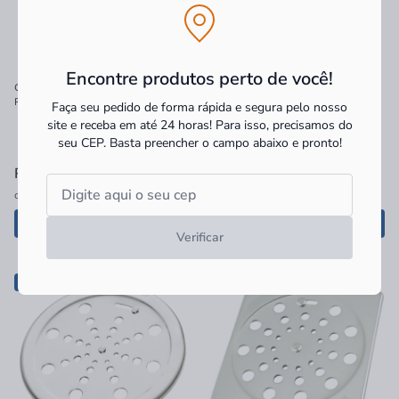
Encontre produtos perto de você!
Grelha Alumínio Polida 20X20
Grelha Antiespuma Tigre 100mm
Pedestre CJ2020P LGMAIS
Faça seu pedido de forma rápida e segura pelo nosso
site e receba em até 24 horas! Para isso, precisamos do
seu CEP.
Basta preencher o campo abaixo e pronto!
R$ 108,90
à vista
R$ 48,90
à vista
ou
2x
de
R$ 54,45
sem juros
R$ 48,90 no PIX
Adicionar
Adicionar
Verificar
-36%