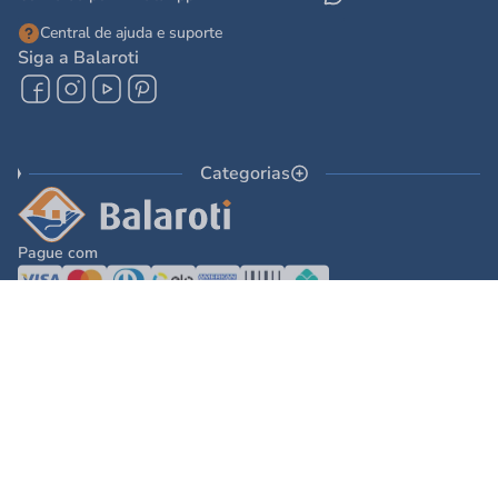
Central de ajuda e suporte
Siga a Balaroti
Categorias
Pague com
© 2025 - Balaroti Comércio de Materiais de Construção SA
Todos os direitos reservados © 2025 - Balaroti Comércio de Materiais de
Construção SA. - CNPJ 77.044.618/0001-88
Os preços e condições de pagamento são válidos para o dia de hoje e exclusivas
via internet. Na divergência de preços fica válido o apresentado no carrinho.
Ofertas válidas até o término de nossos estoques. Vendas sujeitas à análise,
confirmação de dados e estoque. As imagens são ilustrativas e informações sobre
os produtos são resumidas e sujeitas à alteração sem aviso prévio.
DESENVOLVIDO POR
TECNOLOGIA