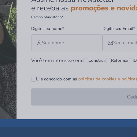
e receba as
promoções e novid
Campo obrigatório*
Digite seu nome*
Digite seu Email*
Você tem interesse em:
Construir
Reformar
D
Li e concordo com as
politicas de cookies e política
Cada