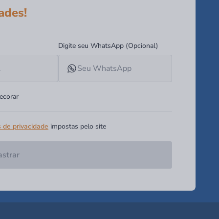
ades!
Digite seu WhatsApp (Opcional)
ecorar
s de privacidade
impostas pelo site
strar