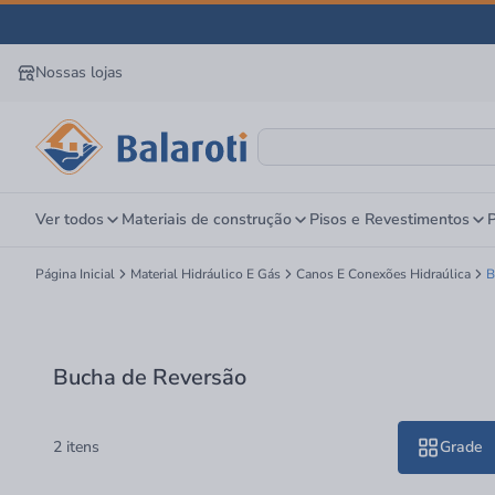
Nossas lojas
Ver todos
Materiais de construção
Pisos e Revestimentos
P
Página Inicial
Material Hidráulico E Gás
Canos E Conexões Hidraúlica
B
Bucha de Reversão
2 itens
Grade