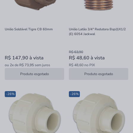
União Soldável Tigre CB 60mm
União Latão 3/4" Redutora Bsp(I)X1/2
(E) 6054 Jackwal
R$ 63,90
R$ 147,90
à vista
R$ 48,60
à vista
ou
2x
de
R$ 73,95
sem juros
R$ 48,60 no PIX
Produto esgotado
Produto esgotado
-26%
-26%