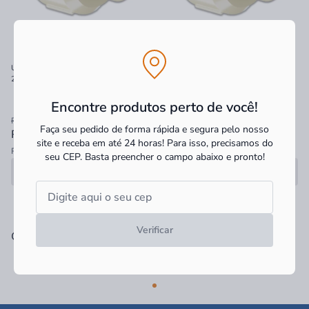
União Soldável Tigre Aquatherm
União Soldável Tigre Aquatherm
22mm
28mm
Encontre produtos perto de você!
R$ 21,90
R$ 32,90
Faça seu pedido de forma rápida e segura pelo nosso
R$ 16,25
à vista
R$ 24,51
à vista
site e receba em até 24 horas! Para isso, precisamos do
R$ 16,25 no PIX
R$ 24,51 no PIX
seu CEP.
Basta preencher o campo abaixo e pronto!
Produto esgotado
Produto esgotado
Verificar
Categorias Relacionadas