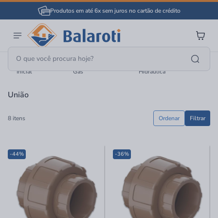
Produtos em até 6x sem juros no cartão de crédito
Página
Material Hidráulico E
Canos E Conexões
União
Inicial
Gás
Hidraúlica
União
8 itens
Ordenar
Filtrar
-44%
-36%