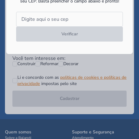
seu CEP.
Basta preencher o campo abaixo e pronto!
Digite seu Email*
Digite seu WhatsApp (Opcional)
Verificar
Você tem interesse em:
Construir
Reformar
Decorar
Li e concordo com as
politicas de cookies e políticas de
privacidade
impostas pelo site
Cadastrar
Quem somos
Suporte e Segurança
Sobre a Balaroti
Atendimento