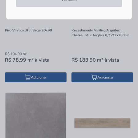
Piso Vinílico Uttil Bege 90x90
Revestimento Vinílico Arquitech
Chateau Mur Anglais 0,2x92x280cm
R$ 104,90
m²
R$ 78,99
m²
à vista
R$ 183,90
m²
à vista
Adicionar
Adicionar