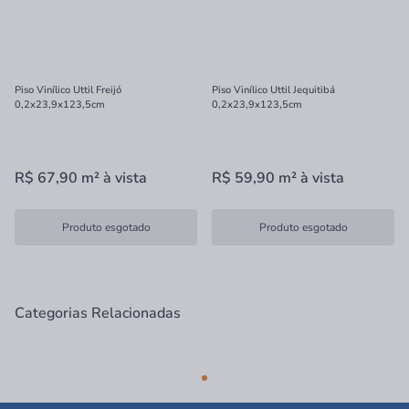
Piso Vinílico Uttil Freijó
Piso Vinílico Uttil Jequitibá
0,2x23,9x123,5cm
0,2x23,9x123,5cm
R$ 67,90
m²
à vista
R$ 59,90
m²
à vista
Produto esgotado
Produto esgotado
Categorias Relacionadas