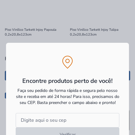
Piso Vinílico Tarkett Injoy Papoula
Piso Vinílico Tarkett Injoy Tulipa
0,2x20,8x123cm
0,2x20,8x123cm
R$ 107,90
m²
à vista
R$ 109,90
m²
à vista
Adicionar
Adicionar
Encontre produtos perto de você!
Faça seu pedido de forma rápida e segura pelo nosso
-25%
site e receba em até 24 horas! Para isso, precisamos do
seu CEP.
Basta preencher o campo abaixo e pronto!
Verificar