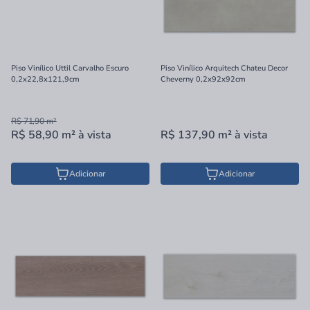
Piso Vinílico Uttil Carvalho Escuro
Piso Vinílico Arquitech Chateu Decor
0,2x22,8x121,9cm
Cheverny 0,2x92x92cm
R$ 71,90
m²
R$ 58,90
m²
à vista
R$ 137,90
m²
à vista
Adicionar
Adicionar