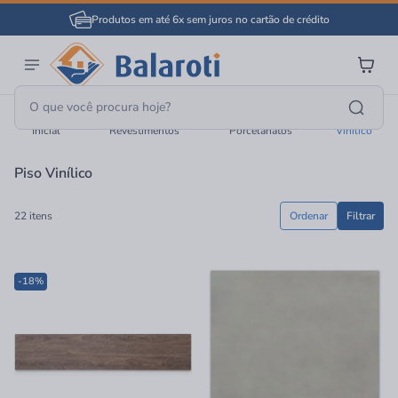
Produtos em até 6x sem juros no cartão de crédito
Página
Pisos E
Pisos E
Piso
Inicial
Revestimentos
Porcelanatos
Vinílico
Piso Vinílico
22 itens
Ordenar
Filtrar
-18%