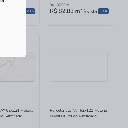
ba
R$ 108,90
m²
77
m²
R$ 82,83
m²
à vista
à vista
-23%
-24%
"A" 62x121 Helena
Porcelanato "A" 62x121 Helena
do Retificado
Himalaia Polido Retificado