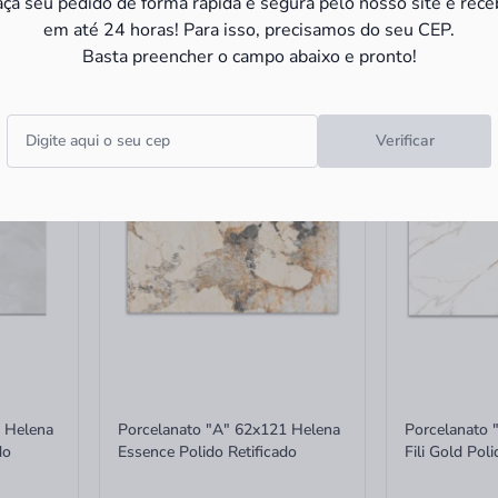
aça seu pedido de forma rápida e segura pelo nosso site e rece
R$ 77,90
m²
R$ 136,90
m²
em até 24 horas! Para isso, precisamos do seu CEP.
R$ 61,17
m²
R$ 104,
ta
à vista
-23%
-21%
Basta preencher o campo abaixo e pronto!
Verificar
 Helena
Porcelanato "A" 62x121 Helena
Porcelanato 
do
Essence Polido Retificado
Fili Gold Poli