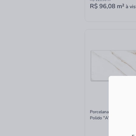
R$ 96,08
m²
à vis
Porcelanato Delta Ragg
Polido "A" 60x120 Retif