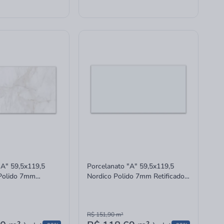
"A" 59,5x119,5
Porcelanato "A" 59,5x119,5
Polido 7mm
Nordico Polido 7mm Retificado
INC06DB0004A
INC06DB0006A Incepa
R$ 151,90
m²