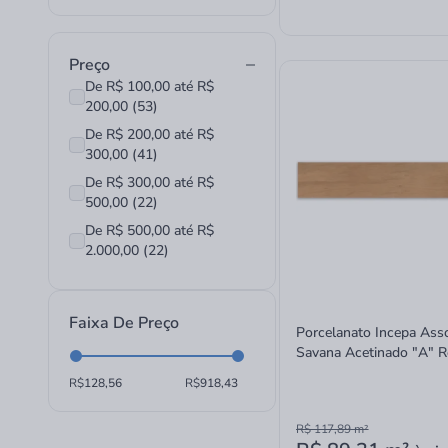
Preço
De R$ 100,00 até R$
200,00 (53)
De R$ 200,00 até R$
300,00 (41)
De R$ 300,00 até R$
500,00 (22)
De R$ 500,00 até R$
2.000,00 (22)
Faixa De Preço
Porcelanato Incepa Ass
Savana Acetinado "A" Re
20x120cm
R$
R$
R$ 117,89
m²