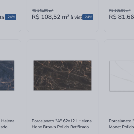
R$ 141,90
m²
R$ 105,90
m²
R$ 108,52
m²
R$ 81,66
ta
à vista
-24%
-24%
 Helena
Porcelanato "A" 62x121 Helena
Porcelanato 
cado
Hope Brown Polido Retificado
Monet Polido