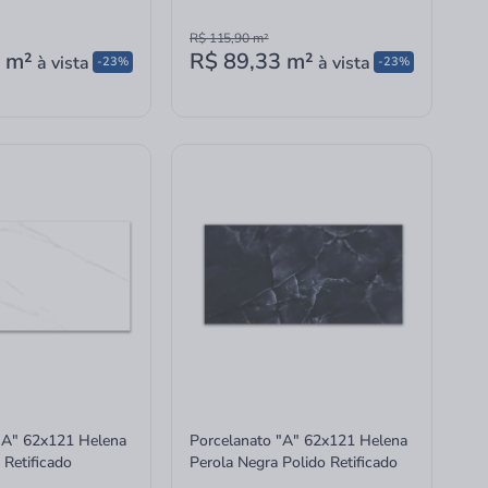
R$ 115,90
m²
m²
R$ 89,33
m²
à vista
à vista
-23%
-23%
"A" 62x121 Helena
Porcelanato "A" 62x121 Helena
 Retificado
Perola Negra Polido Retificado