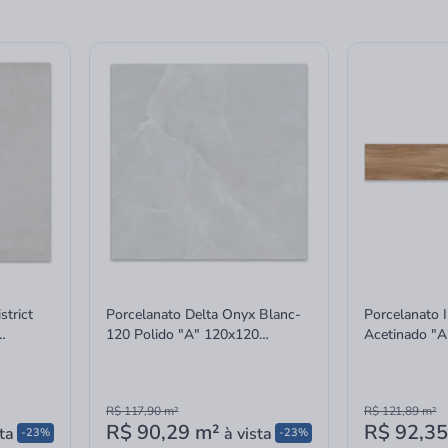
strict
Porcelanato Delta Onyx Blanc-
Porcelanato 
120 Polido "A" 120x120
Acetinado "A"
Retificado
20x120cm
R$ 117,90
m²
R$ 121,89
m²
R$ 90,29
m²
R$ 92,35
ta
à vista
-23%
-23%