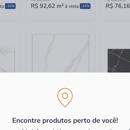
R$ 92,62
m²
R$ 76,16
ta
à vista
-24%
-24%
i Oro-r60
Porcelanato Polido Decore
Porcelanato 
icado
Alpes Gold Lux Retificado "A"
Chanceler Pol
Encontre produtos perto de você!
61,8x61,8cm