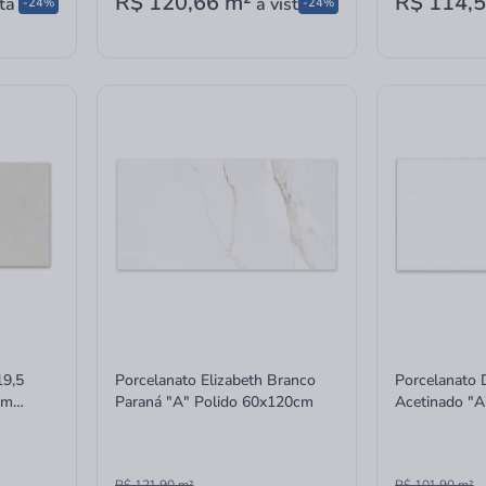
R$ 120,66
m²
R$ 114,
ta
à vista
-24%
-24%
19,5
Porcelanato Elizabeth Branco
Porcelanato 
mm
Paraná "A" Polido 60x120cm
Acetinado "A"
05A
60x120cm
R$ 121,90
m²
R$ 101,90
m²