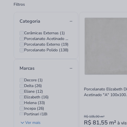
Filtros
Categoria
Cerâmicas Externas (1)
Porcelanato Acetinado (16)
Porcelanato Externo (19)
Porcelanato Polido (138)
Marcas
Decore (1)
Delta (26)
Porcelanato Elizabeth Di
Eliane (12)
Acetinado "A" 100x100
Elizabeth (16)
Retificado
Helena (33)
Incepa (26)
Portinari (18)
R$ 105,90
m²
Portobello (3)
R$ 81,55
m²
Ver mais
à vis
Roca (3)