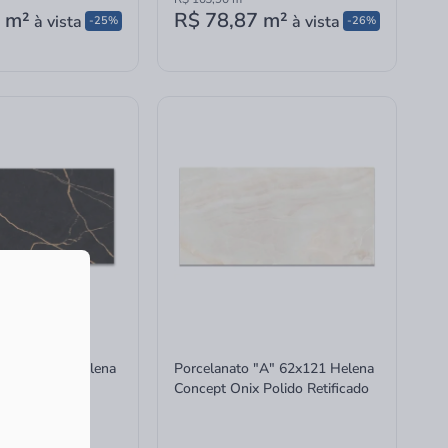
m²
R$ 78,87
m²
à vista
à vista
-25%
-26%
"A" 62x121 Helena
Porcelanato "A" 62x121 Helena
ido Retificado
Concept Onix Polido Retificado