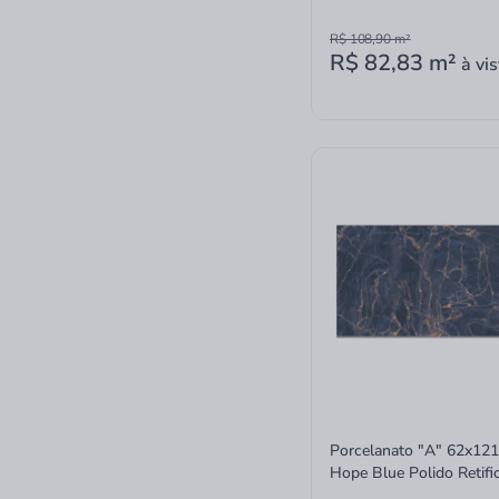
R$ 108,90
m²
R$ 82,83
m²
à vis
Porcelanato "A" 62x121
Hope Blue Polido Retifi