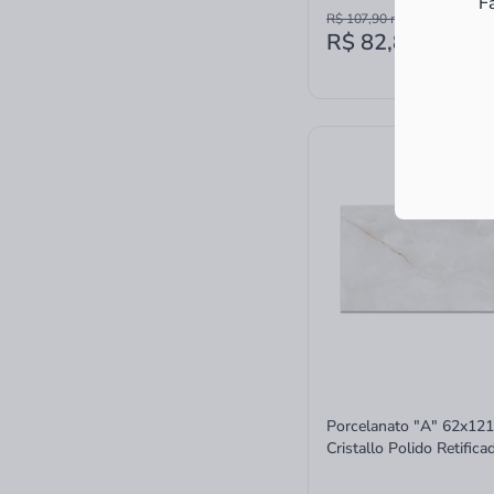
F
R$ 107,90
m²
R$ 82,86
m²
à vis
Porcelanato "A" 62x121
Cristallo Polido Retifica