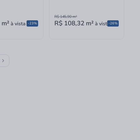
R$ 145,90
m²
m²
R$ 108,32
m²
à vista
à vista
-23%
-26%