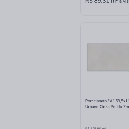
R$ 89,31
m²
à vis
Porcelanato "A" 59,5x1
Urbano Cinza Polido 7
Retificado INC06DB00
Incepa
R$ 125,90
m²