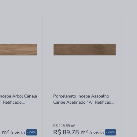
Incepa Arbol Canela
Porcelanato Incepa Assoalho
 Retificado
Caribe Acetinado "A" Retificado
20x120cm
R$ 118,89
m²
m²
R$ 89,78
m²
à vista
à vista
-24%
-24%