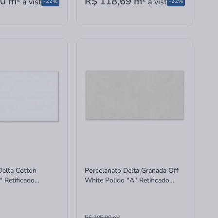
50
m²
R$ 118,69
m²
à vista
à vista
-22%
-22%
Delta Cotton
Porcelanato Delta Granada Off
 Retificado
White Polido "A" Retificado
60x120cm
R$ 105,90
m²