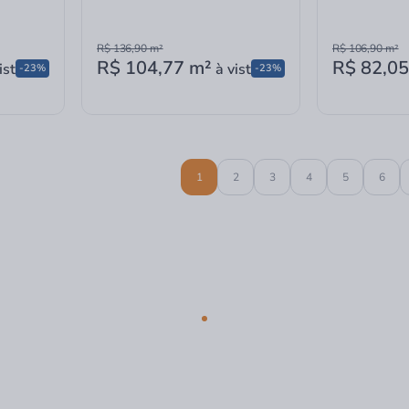
R$ 136,90
m²
R$ 106,90
m²
R$ 104,77
m²
R$ 82,05
ista
à vista
-23%
-23%
1
2
3
4
5
6