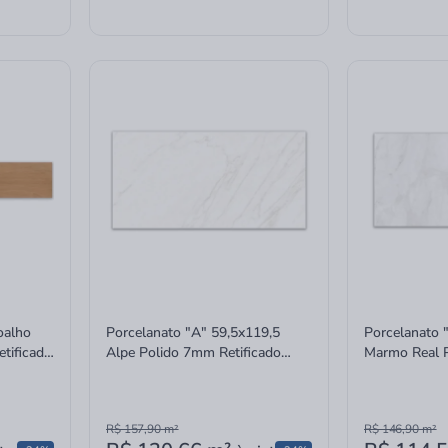
oalho
Porcelanato "A" 59,5x119,5
Porcelanato 
tificado
Alpe Polido 7mm Retificado
Marmo Real 
ROC06DB00071 Roca
Retificado 
Incepa
R$ 157,90
m²
R$ 146,90
m²