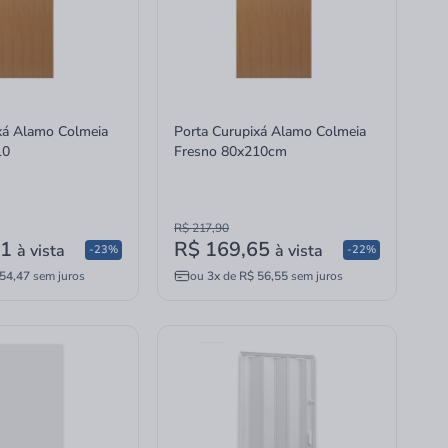
xá Alamo Colmeia
Porta Curupixá Alamo Colmeia
10
Fresno 80x210cm
R$ 217,90
41
R$ 169,65
à vista
à vista
-23%
-22%
54,47
sem juros
ou
3x
de
R$ 56,55
sem juros