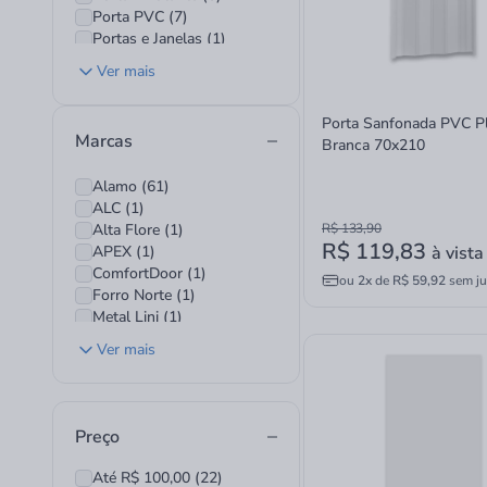
Porta PVC (7)
Portas e Janelas (1)
Tela Mosquiteiro (16)
Ver mais
Batente, Vista e Guarnição (28)
Janela, Basculante e Vitrô (13)
Porta Sanfonada PVC Pl
Marcas
Branca 70x210
Alamo (61)
ALC (1)
Alta Flore (1)
R$ 133,90
R$ 119,83
APEX (1)
à vista
ComfortDoor (1)
ou
2x
de
R$ 59,92
sem ju
Forro Norte (1)
Metal Lini (1)
Mgm (59)
Ver mais
Plasflex (7)
Reck (31)
Roma (12)
Santa Luzia (5)
Preço
Talentos (5)
Até R$ 100,00 (22)