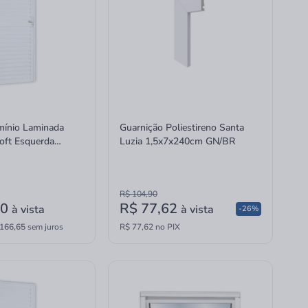
mínio Laminada
Guarnição Poliestireno Santa
oft Esquerda
Luzia 1,5x7x240cm GN/BR
R$ 104,90
90
R$ 77,62
à vista
à vista
-26%
166,65
sem juros
R$ 77,62 no PIX