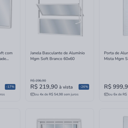
oft com
Janela Basculante de Alumínio
Porta de Alu
rade
Mgm Soft Branco 60x60
Mista Mgm S
210x80
R$ 296,90
R$ 219,90
R$ 999,
à vista
-17%
-26%
ros
ou
4x
de
R$ 54,98
sem juros
ou
6x
de
R$ 