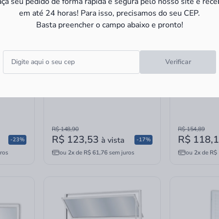
aça seu pedido de forma rápida e segura pelo nosso site e rece
em até 24 horas! Para isso, precisamos do seu CEP.
Basta preencher o campo abaixo e pronto!
Verificar
olmeia
Porta Sanfonada Plasflex PVC
Porta Sanfon
70x210 Mogno
70x210 Preta
R$ 148,90
R$ 154,89
R$ 123,53
R$ 118,
à vista
-23%
-17%
ros
ou
2x
de
R$ 61,76
sem juros
ou
2x
de
R$ 