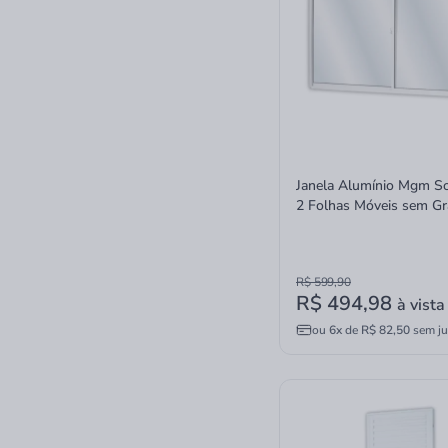
Janela Alumínio Mgm S
2 Folhas Móveis sem G
Branco 100x150x7,7
R$ 599,90
R$ 494,98
à vista
ou
6x
de
R$ 82,50
sem ju