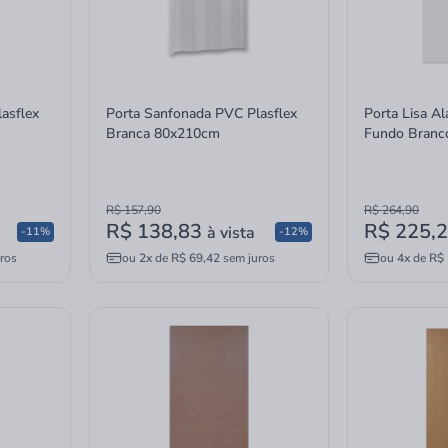
asflex
Porta Sanfonada PVC Plasflex
Porta Lisa A
Branca 80x210cm
Fundo Branco
80x210cm
R$ 157,90
R$ 264,90
R$ 138,83
R$ 225,
à vista
-11%
-12%
ros
ou
2x
de
R$ 69,42
sem juros
ou
4x
de
R$ 