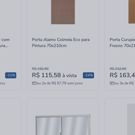
r com
Porta Alamo Colmeia Eco para
Porta Curupi
ura
Pintura 70x210cm
Fresno 70x2
R$ 152,90
R$ 212,90
R$ 115,58
R$ 163,
à vista
-11%
-24%
ros
ou
2x
de
R$ 57,79
sem juros
ou
3x
de
R$ 