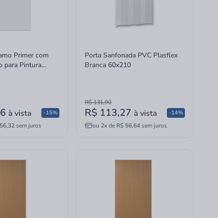
lamo Primer com
Porta Sanfonada PVC Plasflex
 para Pintura
Branca 60x210
R$ 131,90
26
R$ 113,27
à vista
à vista
-15%
-14%
56,32
sem juros
ou
2x
de
R$ 56,64
sem juros