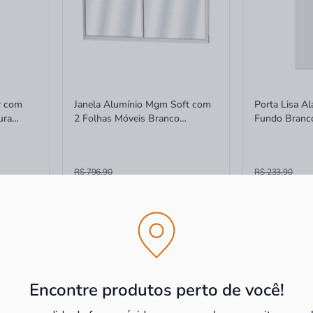
r com
Janela Alumínio Mgm Soft com
Porta Lisa A
ura
2 Folhas Móveis Branco
Fundo Branco
100x120x7,7
60x210cm
R$ 796,90
R$ 233,90
R$ 449,91
R$ 225,
à vista
-22%
-44%
ros
ou
6x
de
R$ 74,98
sem juros
ou
4x
de
R$ 
Encontre produtos perto de você!