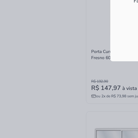
F
Porta Curupixá Alamo C
Fresno 60x210
R$ 192,90
R$ 147,97
à vista
ou
2x
de
R$ 73,98
sem ju