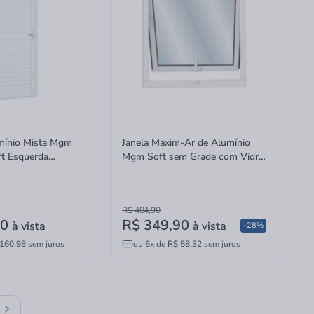
mínio Mista Mgm
Janela Maxim-Ar de Alumínio
t Esquerda
Mgm Soft sem Grade com Vidro
Boreal Branco 60x60
R$ 484,90
90
R$ 349,90
à vista
à vista
-28%
160,98
sem juros
ou
6x
de
R$ 58,32
sem juros