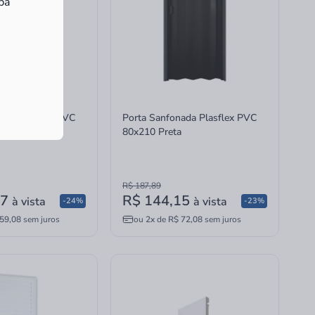
ba
ada Plasflex PVC
Porta Sanfonada Plasflex PVC
80x210 Preta
R$ 187,89
17
R$ 144,15
à vista
à vista
-24%
-23%
59,08
sem juros
ou
2x
de
R$ 72,08
sem juros