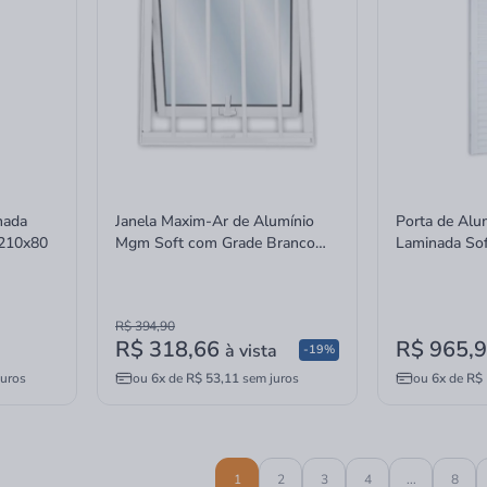
nada
Janela Maxim-Ar de Alumínio
Porta de Alu
 210x80
Mgm Soft com Grade Branco
Laminada Sof
60x60
210x70x4,5
R$ 394,90
R$ 318,66
R$ 965,
à vista
-19%
uros
ou
6x
de
R$ 53,11
sem juros
ou
6x
de
R$ 
1
2
3
4
...
8