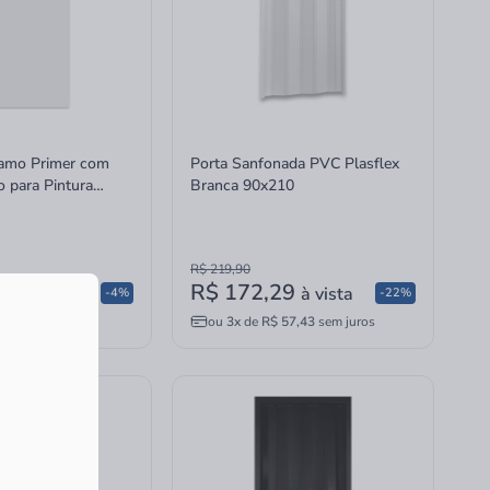
lamo Primer com
Porta Sanfonada PVC Plasflex
 para Pintura
Branca 90x210
R$ 219,90
54
R$ 172,29
à vista
à vista
-4%
-22%
56,38
sem juros
ou
3x
de
R$ 57,43
sem juros