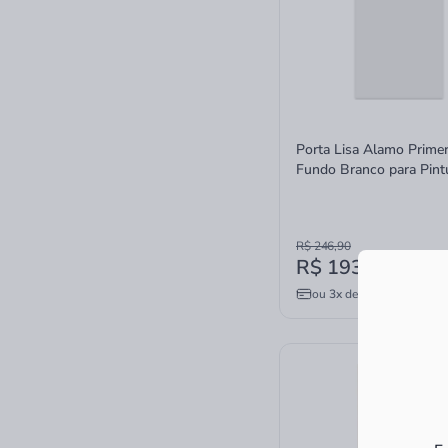
Porta Lisa Alamo Prime
Fundo Branco para Pint
90x210cm
R$ 246,90
R$ 193,79
à vista
ou
3x
de
R$ 64,60
sem ju