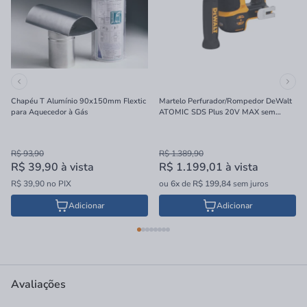
Chapéu T Alumínio 90x150mm Flextic
Martelo Perfurador/Rompedor DeWalt
para Aquecedor à Gás
ATOMIC SDS Plus 20V MAX sem
Bateria e Carregador 16mm
R$ 93,90
R$ 1.389,90
R$ 39,90
à vista
R$ 1.199,01
à vista
R$ 39,90 no PIX
ou
6x
de
R$ 199,84
sem juros
Adicionar
Adicionar
Avaliações