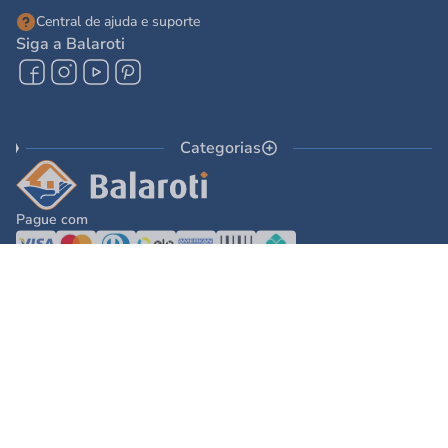
Central de ajuda e suporte
Siga a Balaroti
Categorias
Pague com
© 2025 - Balaroti Comércio de Materiais de Construção SA
Todos os direitos reservados © 2025 - Balaroti Comércio de Materiais de
Construção SA. - CNPJ 77.044.618/0001-88
Os preços e condições de pagamento são válidos para o dia de hoje e exclusivas
via internet. Na divergência de preços fica válido o apresentado no carrinho.
Ofertas válidas até o término de nossos estoques. Vendas sujeitas à análise,
confirmação de dados e estoque. As imagens são ilustrativas e informações sobre
os produtos são resumidas e sujeitas à alteração sem aviso prévio.
DESENVOLVIDO POR
TECNOLOGIA