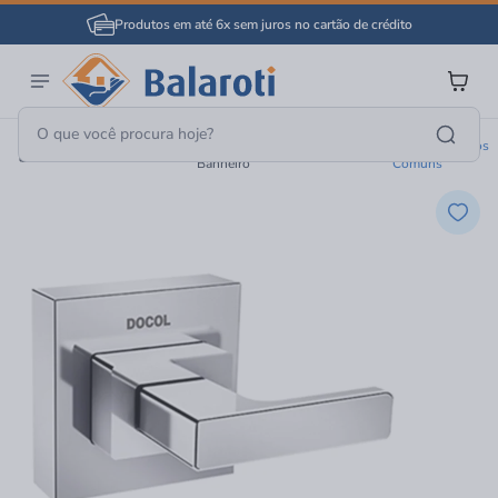
Produtos em até 6x sem juros no cartão de crédito
Complementos Hidráulicos Para
Acabamentos Registros
Banheiro
Banheiro
Comuns