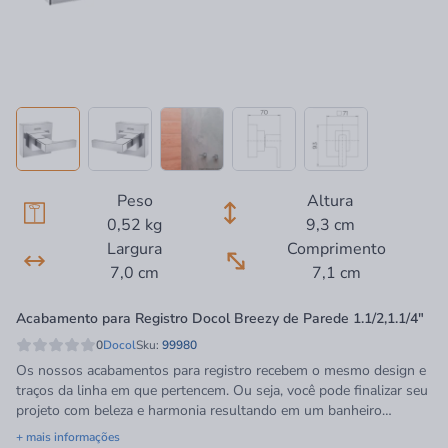
Peso
Altura
0,52 kg
9,3 cm
Largura
Comprimento
7,0 cm
7,1 cm
Acabamento para Registro Docol Breezy de Parede 1.1/2,1.1/4"
0
Docol
Sku:
99980
Os nossos acabamentos para registro recebem o mesmo design e
traços da linha em que pertencem. Ou seja, você pode finalizar seu
projeto com beleza e harmonia resultando em um banheiro
completo. Os acabamentos Docol são feitos para combinar com o
+ mais informações