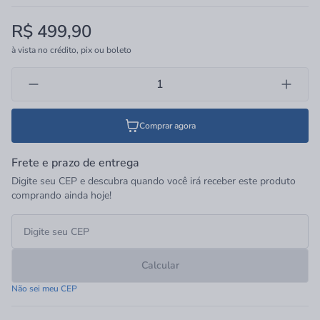
metal escolhido para a sua bancada e garantir que a mesma
qualidade esteja presente em cada parte do seu banheiro.
R$ 499,90
à vista no crédito, pix ou boleto
Comprar agora
Frete e prazo de entrega
Digite seu CEP e descubra quando você irá receber este produto
comprando ainda hoje!
Calcular
Não sei meu CEP