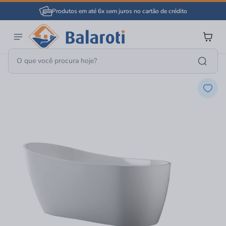
Produtos em até 6x sem juros no cartão de crédito
Banheiro
Banheira, Spa E Hidro Vertical
Banheiras