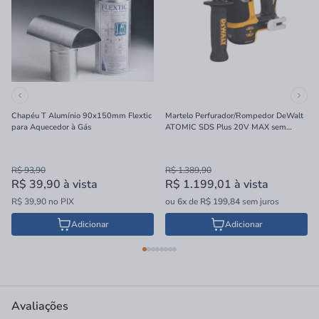
Chapéu T Alumínio 90x150mm Flextic
Martelo Perfurador/Rompedor DeWalt
para Aquecedor à Gás
ATOMIC SDS Plus 20V MAX sem
Bateria e Carregador 16mm
R$ 93,90
R$ 1.389,90
R$ 39,90
à vista
R$ 1.199,01
à vista
R$ 39,90 no PIX
ou
6x
de
R$ 199,84
sem juros
Adicionar
Adicionar
Avaliações