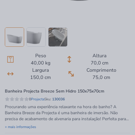
Peso
Altura
40,00 kg
70,0 cm
Largura
Comprimento
150,0 cm
75,0 cm
Banheira Projecta Breeze Sem Hidro 150x75x70cm
0
Projecta
Sku:
130036
Procurando uma experiência relaxante na hora do banho? A
Banheira Breeze da Projecta é uma banheira de imersão. Não
precisa de acabamento de alvenaria para instalação! Perfeita para
deixar o seu banho mais relaxante!Feita em acrílico na cor branca,
+ mais informações
ela possui formato oval com capacidade de 190 litros. Vale