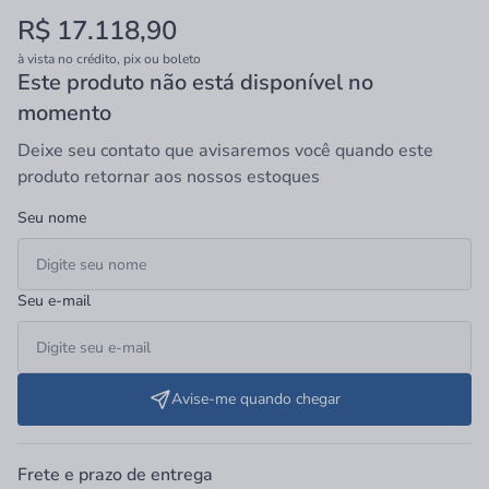
ressaltar que não acompanha hidromassagem.A Jacuzzi® do Brasil
R$ 17.118,90
fabrica produtos inovadores e de alta performance, que oferecem
qualidade, saúde e bem-estar como spas, banheiras de
à vista no crédito, pix ou boleto
hidromassagem, equipamentos para piscinas, dispositivos
Este produto não está disponível no
hidráulicos e muitos outros.
momento
Deixe seu contato que avisaremos você quando este
produto retornar aos nossos estoques
Seu nome
Seu e-mail
Avise-me quando chegar
Frete e prazo de entrega