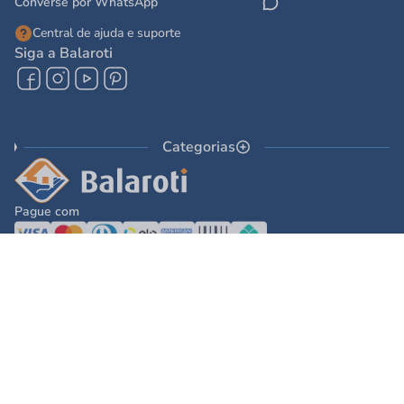
Converse por WhatsApp
Central de ajuda e suporte
Siga a Balaroti
Categorias
Pague com
© 2025 - Balaroti Comércio de Materiais de Construção SA
Todos os direitos reservados © 2025 - Balaroti Comércio de Materiais de
Construção SA. - CNPJ 77.044.618/0001-88
Os preços e condições de pagamento são válidos para o dia de hoje e exclusivas
via internet. Na divergência de preços fica válido o apresentado no carrinho.
Ofertas válidas até o término de nossos estoques. Vendas sujeitas à análise,
confirmação de dados e estoque. As imagens são ilustrativas e informações sobre
os produtos são resumidas e sujeitas à alteração sem aviso prévio.
DESENVOLVIDO POR
TECNOLOGIA