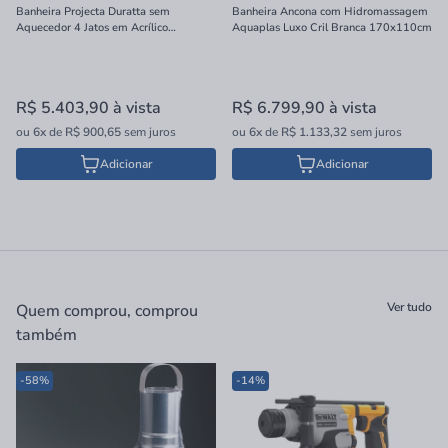
Banheira Projecta Duratta sem
Banheira Ancona com Hidromassagem
Aquecedor 4 Jatos em Acrílico
Aquaplas Luxo Cril Branca 170x110cm
170x110cm
R$ 5.403,90
à vista
R$ 6.799,90
à vista
ou
6x
de
R$ 900,65
sem juros
ou
6x
de
R$ 1.133,32
sem juros
Adicionar
Adicionar
Ver tudo
Quem comprou, comprou
também
-58%
-14%