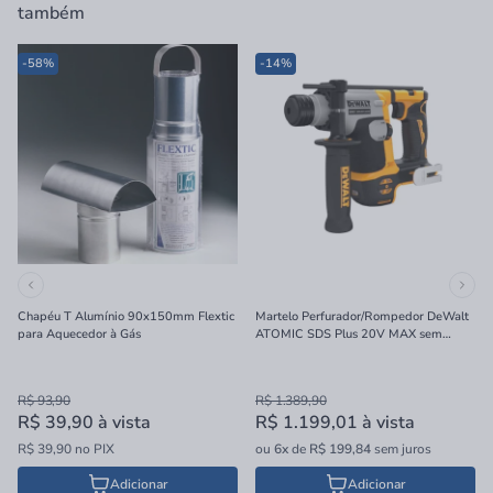
também
-58%
-14%
Chapéu T Alumínio 90x150mm Flextic
Martelo Perfurador/Rompedor DeWalt
para Aquecedor à Gás
ATOMIC SDS Plus 20V MAX sem
Bateria e Carregador 16mm
R$ 93,90
R$ 1.389,90
R$ 39,90
à vista
R$ 1.199,01
à vista
R$ 39,90 no PIX
ou
6x
de
R$ 199,84
sem juros
Adicionar
Adicionar