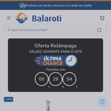
Produtos em até 6x sem juros no cartão de crédito
Ferramentas
Acessórios Para Ferramentas
Brocas
Oferta Relâmpago
VÁLIDO SOMENTE PARA O SITE
Termina em:
00
29
53
H
M
S
-28%