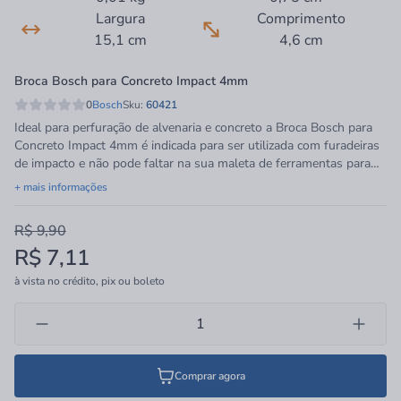
Largura
Comprimento
15,1 cm
4,6 cm
Broca Bosch para Concreto Impact 4mm
0
Bosch
Sku:
60421
Ideal para perfuração de alvenaria e concreto a Broca Bosch para
Concreto Impact 4mm é indicada para ser utilizada com furadeiras
de impacto e não pode faltar na sua maleta de ferramentas para
deixá-la completa. Feita em aço especial, material de qualidade que
+ mais informações
garante sua resistência e durabilidade, possui acabamento
cromado.Tudo isso com a garantia de qualidade Bosch, uma marca
R$ 9,90
mundialmente conhecida como a maior rede de oficinas do mundo
R$ 7,11
e é referência em qualidade no mercado de construção civil.
à vista no crédito, pix ou boleto
Comprar agora