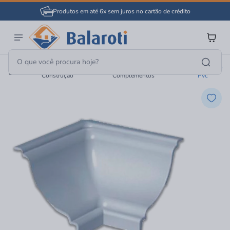
Produtos em até 6x sem juros no cartão de crédito
Material De
Forros E
Cantoneira De
Construção
Complementos
Pvc