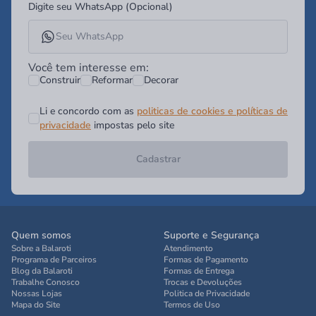
Digite seu WhatsApp (Opcional)
Você tem interesse em:
Construir
Reformar
Decorar
Li e concordo com as
politicas de cookies e políticas de
privacidade
impostas pelo site
Cadastrar
Quem somos
Suporte e Segurança
Sobre a Balaroti
Atendimento
Programa de Parceiros
Formas de Pagamento
Blog da Balaroti
Formas de Entrega
Trabalhe Conosco
Trocas e Devoluções
Nossas Lojas
Politica de Privacidade
Mapa do Site
Termos de Uso