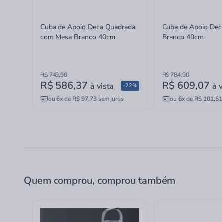
Cuba de Apoio Deca Quadrada
Cuba de Apoio De
com Mesa Branco 40cm
Branco 40cm
R$ 749,90
R$ 784,90
R$ 586,37
R$ 609,07
à vista
à 
-22%
ou
6x
de
R$ 97,73
sem juros
ou
6x
de
R$ 101,51
Quem comprou, comprou também