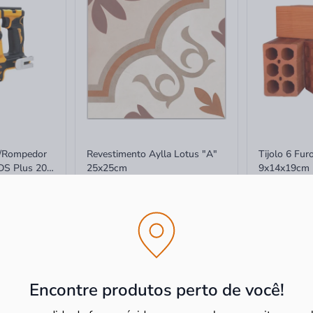
r/Rompedor
Revestimento Aylla Lotus "A"
Tijolo 6 Fu
DS Plus 20V
25x25cm
9x14x19cm
 Carregador
R$ 76,89
m²
R$ 1,90
R$ 59,42
m²
R$ 0,79
à vista
à vista
-14%
-23%
sem juros
R$ 0,79 no PI
Encontre produtos perto de você!