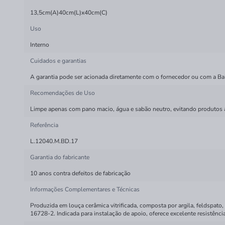
13,5cm(A)40cm(L)x40cm(C)
Uso
Interno
Cuidados e garantias
A garantia pode ser acionada diretamente com o fornecedor ou com a Bala
Recomendações de Uso
Limpe apenas com pano macio, água e sabão neutro, evitando produtos ab
Referência
L.12040.M.BD.17
Garantia do fabricante
10 anos contra defeitos de fabricação
Informações Complementares e Técnicas
Produzida em louça cerâmica vitrificada, composta por argila, feldspa
16728-2. Indicada para instalação de apoio, oferece excelente resistênci