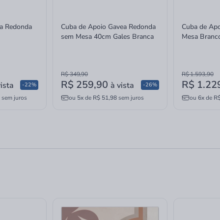
ca Redonda
Cuba de Apoio Gavea Redonda
Cuba de Apo
sem Mesa 40cm Gales Branca
Mesa Branc
R$ 349,90
R$ 1.593,90
R$ 259,90
R$ 1.22
vista
à vista
-22%
-26%
sem juros
ou
5x
de
R$ 51,98
sem juros
ou
6x
de
R$