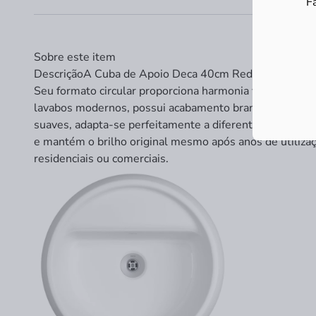
F
Sobre este item
Descrição
A Cuba de Apoio Deca 40cm Redonda com Mesa 
Seu formato circular proporciona harmonia visual e otim
lavabos modernos, possui acabamento branco brilhante, 
suaves, adapta-se perfeitamente a diferentes estilos d
e mantém o brilho original mesmo após anos de utiliza
residenciais ou comerciais.