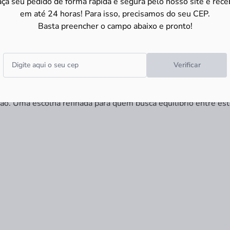
aça seu pedido de forma rápida e segura pelo nosso site e rece
em até 24 horas! Para isso, precisamos do seu CEP.
Basta preencher o campo abaixo e pronto!
Branco combina design atemporal e funcionalidade em uma peç
Verificar
ização de espaço, enquanto a mesa integrada oferece praticidad
superfície lisa e impermeável, garantindo fácil limpeza e lon
e bancada e decoração. Fabricada segundo as normas de qualida
ção. Uma escolha refinada para quem busca equilíbrio entre e