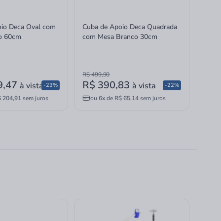
io Deca Oval com
Cuba de Apoio Deca Quadrada
o 60cm
com Mesa Branco 30cm
R$ 499,90
9,47
R$ 390,83
à vista
à vista
-23%
-22%
 204,91
sem juros
ou
6x
de
R$ 65,14
sem juros