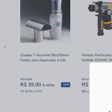
Chapéu T Alumínio 90x150mm
Martelo Perfurado
Flextic para Aquecedor à Gás
DeWalt ATOMIC S
MAX sem Bateria e
16mm
R$ 93,90
R$ 1.389,90
R$ 39,90
R$ 1.199,01
à vista
-58%
R$ 39,90 no PIX
ou
6x
de
R$ 199,84