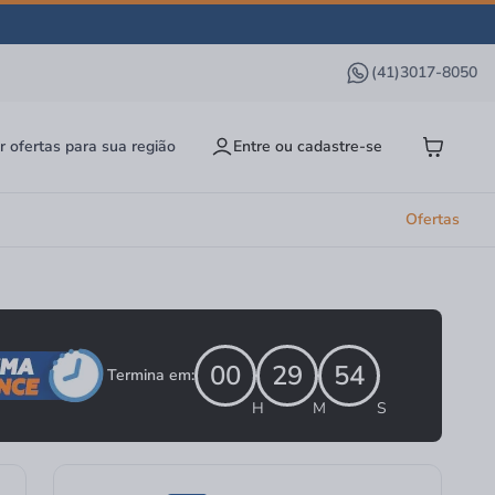
(41)3017-8050
r ofertas para sua região
Entre ou cadastre-se
Ofertas
00
29
53
Termina em:
H
M
S