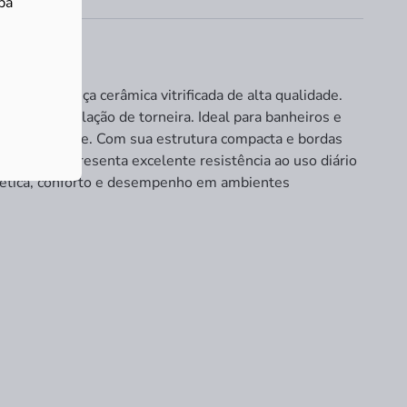
ba
a de louça cerâmica vitrificada de alta qualidade.
e para instalação de torneira. Ideal para banheiros e
ga durabilidade. Com sua estrutura compacta e bordas
de Deca, apresenta excelente resistência ao uso diário
stética, conforto e desempenho em ambientes