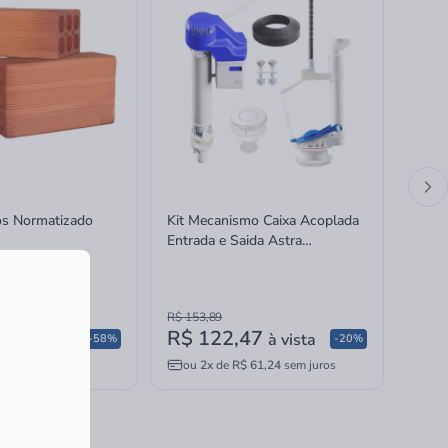
ros Normatizado
Kit Mecanismo Caixa Acoplada
Kit M
Entrada e Saida Astra
Entra
Completo Universal Superior
Compl
Acio
R$ 153,89
R$ 20
R$ 122,47
R$ 
à vista
à vista
-58%
-20%
X
ou
2x
de
R$ 61,24
sem juros
ou