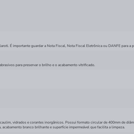
roti. É importante guardar a Nota Fiscal, Nota Fiscal Eletrônica ou DANFE para a p
rasivos para preservar o brilho e o acabamento vitrificado.
to, caulim, vidrados e corantes inorgânicos. Possui formato circular de 400mm de 
a, acabamento branco brilhante e superfície impermeável que facilita a limpeza.