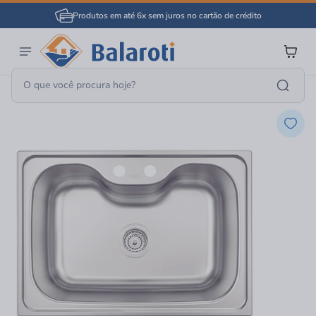
Produtos em até 6x sem juros no cartão de crédito
Cozinha E Área De Serviço
Cubas E Pias
Cuba Simples