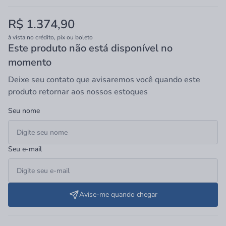
espaço interno com resistência e durabilidade. Acompanha válvula
de 4 1/2 polegadas de diâmetro. Produto ideal para garantir a
R$ 1.374,90
praticidade nas tarefas do dia a dia, sem comprometer o visual
clean.
à vista no crédito, pix ou boleto
Este produto não está disponível no
momento
Deixe seu contato que avisaremos você quando este
produto retornar aos nossos estoques
Seu nome
Seu e-mail
Avise-me quando chegar