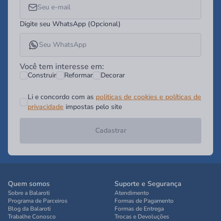
Digite seu WhatsApp (Opcional)
Você tem interesse em:
Construir
Reformar
Decorar
Li e concordo com as
politicas de cookies e políticas de
privacidade
impostas pelo site
Cadastrar
Quem somos
Suporte e Segurança
Sobre a Balaroti
Atendimento
Programa de Parceiros
Formas de Pagamento
Blog da Balaroti
Formas de Entrega
Trabalhe Conosco
Trocas e Devoluções