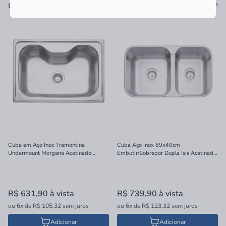
Ver tudo
Os mais vendidos
Cuba em Aço Inox Tramontina
Cuba Aço Inox 69x40cm
Undermount Morgana Acetinado
Embutir/Sobrepor Dupla Isis Acetinado
69x40cm
94062/102 Tramontina
R$ 631,90
à vista
R$ 739,90
à vista
ou
6x
de
R$ 105,32
sem juros
ou
6x
de
R$ 123,32
sem juros
Adicionar
Adicionar