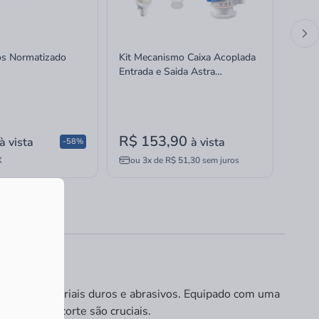
ros Normatizado
Kit Mecanismo Caixa Acoplada
Kit M
Entrada e Saida Astra
Entra
Completo Universal Superior
Compl
Acio
R$ 153,90
R$ 
à vista
à vista
-58%
X
ou
3x
de
R$ 51,30
sem juros
ou
ntes em materiais duros e abrasivos. Equipado com uma
alidade do corte são cruciais.