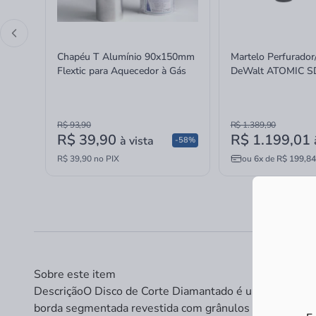
Chapéu T Alumínio 90x150mm
Martelo Perfurado
Flextic para Aquecedor à Gás
DeWalt ATOMIC S
MAX sem Bateria e
16mm
R$ 93,90
R$ 1.389,90
R$ 39,90
R$ 1.199,01
à vista
-58%
R$ 39,90 no PIX
ou
6x
de
R$ 199,84
Sobre este item
Descrição
O Disco de Corte Diamantado é uma ferramenta
borda segmentada revestida com grânulos de diamante, es