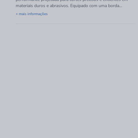
materiais duros e abrasivos. Equipado com uma borda
segmentada revestida com grânulos de diamante, este disco é
+ mais informações
ideal para aplicações em que a durabilidade e a qualidade do
corte são cruciais.