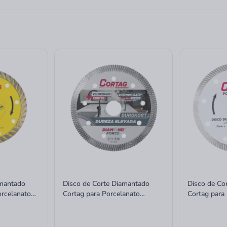
amantado
Disco de Corte Diamantado
Disco de Co
orcelanato
Cortag para Porcelanato
Cortag para
Durokort Esmerilhadeira
Cerâmica 1
110mm