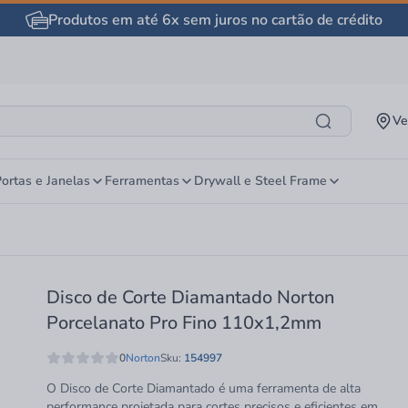
Produtos em até 6x sem juros no cartão de crédito
Ve
ortas e Janelas
Ferramentas
Drywall e Steel Frame
Disco de Corte Diamantado Norton
Porcelanato Pro Fino 110x1,2mm
0
Norton
Sku:
154997
O Disco de Corte Diamantado é uma ferramenta de alta
performance projetada para cortes precisos e eficientes em