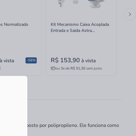
ros Normatizado
Kit Mecanismo Caixa Acoplada
Kit M
Entrada e Saida Astra
Entra
Completo Universal Superior
Compl
Acio
R$ 153,90
R$ 
à vista
à vista
-58%
X
ou
3x
de
R$ 51,30
sem juros
ou
as, e é composto por polipropileno. Ele funciona como