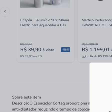
Chapéu T Alumínio 90x150mm
Martelo Perfurado
Flextic para Aquecedor à Gás
DeWalt ATOMIC S
MAX sem Bateria e
16mm
R$ 93,90
R$ 1.389,90
R$ 39,90
R$ 1.199,01
à vista
-58%
R$ 39,90 no PIX
ou
6x
de
R$ 199,84
Sobre este item
Descrição
O Espaçador Cortag proporciona assentamento 
anti-dilatador reduzindo o tempo de colocação do reves