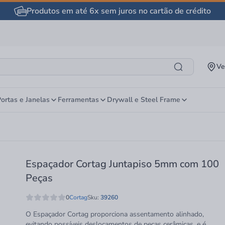
Produtos em até 6x sem juros no cartão de crédito
Ve
ortas e Janelas
Ferramentas
Drywall e Steel Frame
Espaçador Cortag Juntapiso 5mm com 100
Peças
0
Cortag
Sku:
39260
O Espaçador Cortag proporciona assentamento alinhado,
evitando possíveis deslocamentos de peças cerâmicas, e é