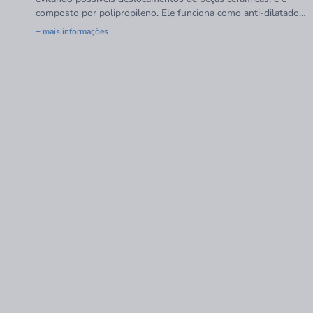
composto por polipropileno. Ele funciona como anti-dilatador
reduzindo o tempo de colocação do revestimento.
+ mais informações