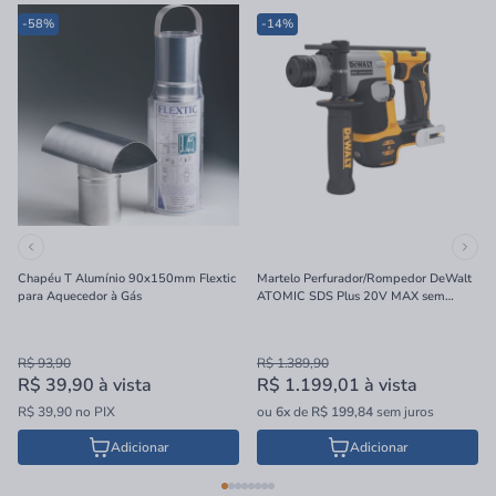
-58%
-14%
Chapéu T Alumínio 90x150mm Flextic
Martelo Perfurador/Rompedor DeWalt
para Aquecedor à Gás
ATOMIC SDS Plus 20V MAX sem
Bateria e Carregador 16mm
R$ 93,90
R$ 1.389,90
R$ 39,90
à vista
R$ 1.199,01
à vista
R$ 39,90 no PIX
ou
6x
de
R$ 199,84
sem juros
Adicionar
Adicionar