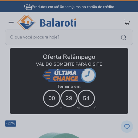
Produtos em até 6x sem juros no cartão de crédito
Tintas E Acessórios
Adesivos Colas E Fitas
Fitas
Oferta Relâmpago
VÁLIDO SOMENTE PARA O SITE
Termina em:
00
29
54
H
M
S
-27%