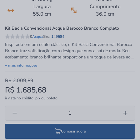
Largura
Comprimento
55,0 cm
36,0 cm
Kit Bacia Convencional Acqua Barocco Branco Completo
0
Acqua
Sku:
149584
Inspirado em um estilo clássico, o Kit Bacia Convencional Barocco
Branco traz sofisticação com design que nunca sai de moda. Seu
acabamento branco brilhante proporciona um toque de leveza ao
ambiente, tornando-o ideal para banheiros residenciais de
+ mais informações
diferentes propostas arquitetônicas. O conjunto é fornecido
completo, com peças que ajudam com a instalação e oferecem
R$ 2.009,89
funcionalidade no dia a dia. É uma escolha versátil para quem
R$ 1.685,68
busca uma estética tradicional sem abrir mão de um visual
elegante.
à vista no crédito, pix ou boleto
Comprar agora