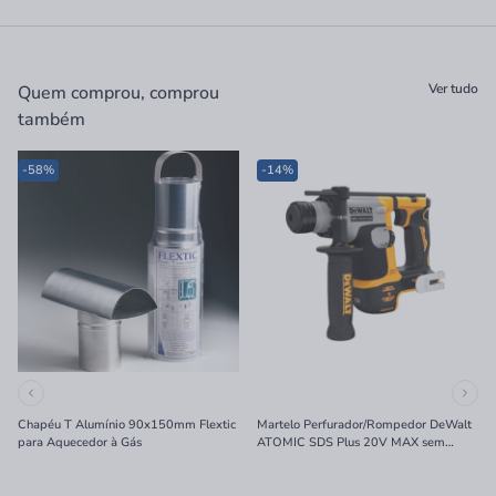
Ver tudo
Quem comprou, comprou
também
-58%
-14%
Chapéu T Alumínio 90x150mm Flextic
Martelo Perfurador/Rompedor DeWalt
para Aquecedor à Gás
ATOMIC SDS Plus 20V MAX sem
Bateria e Carregador 16mm