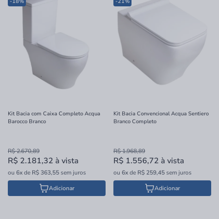
-18%
-21%
Kit Bacia com Caixa Completo Acqua
Kit Bacia Convencional Acqua Sentiero
Barocco Branco
Branco Completo
R$ 2.670,89
R$ 1.968,89
R$ 2.181,32
à vista
R$ 1.556,72
à vista
ou
6x
de
R$ 363,55
sem juros
ou
6x
de
R$ 259,45
sem juros
Adicionar
Adicionar