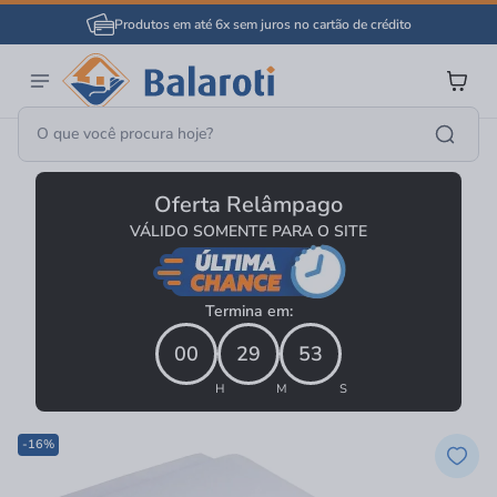
Produtos em até 6x sem juros no cartão de crédito
Banheiro
Bacia Sanitária E Caixa
Bacia Sanitária Convencional
Oferta Relâmpago
VÁLIDO SOMENTE PARA O SITE
Termina em:
00
29
53
H
M
S
-16%