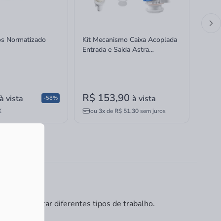
ros Normatizado
Kit Mecanismo Caixa Acoplada
Kit M
Entrada e Saida Astra
Entra
Completo Universal Superior
Compl
Acio
R$ 153,90
R$ 
à vista
à vista
-58%
X
ou
3x
de
R$ 51,30
sem juros
ou
 para executar diferentes tipos de trabalho.