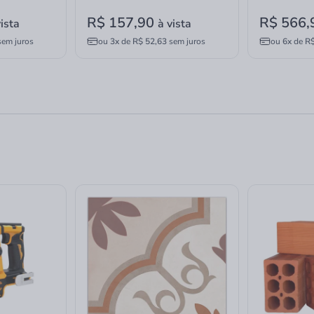
R$ 157,90
R$ 566
vista
à vista
em juros
ou
3x
de
R$ 52,63
sem juros
ou
6x
de
R$