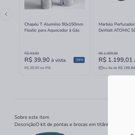
Chapéu T Alumínio 90x150mm
Martelo Perfurado
Flextic para Aquecedor à Gás
DeWalt ATOMIC S
MAX sem Bateria e
16mm
R$ 93,90
R$ 1.389,90
R$ 39,90
R$ 1.199,01
à vista
-58%
R$ 39,90 no PIX
ou
6x
de
R$ 199,84
Sobre este item
Descrição
O kit de pontas e brocas em titânio X-Line Bo