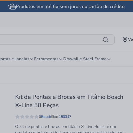
Produtos em até 6x sem juros no cartão de crédito
Ve
ortas e Janelas
Ferramentas
Drywall e Steel Frame
Kit de Pontas e Brocas em Titânio Bosch
X-Line 50 Peças
0
Bosch
Sku:
153347
O kit de pontas e brocas em titânio X-Line Bosch é um
produto completo e ideal para quem busca praticidade para