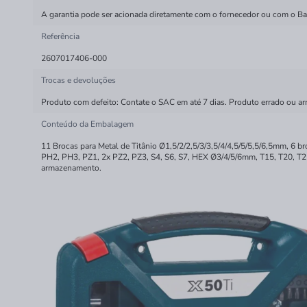
A garantia pode ser acionada diretamente com o fornecedor ou com o Bala
Referência
2607017406-000
Trocas e devoluções
Produto com defeito: Contate o SAC em até 7 dias. Produto errado ou ar
Conteúdo da Embalagem
11 Brocas para Metal de Titânio Ø1,5/2/2,5/3/3,5/4/4,5/5/5,5/6,5mm, 6
PH2, PH3, PZ1, 2x PZ2, PZ3, S4, S6, S7, HEX Ø3/4/5/6mm, T15, T20, T25, 
armazenamento.