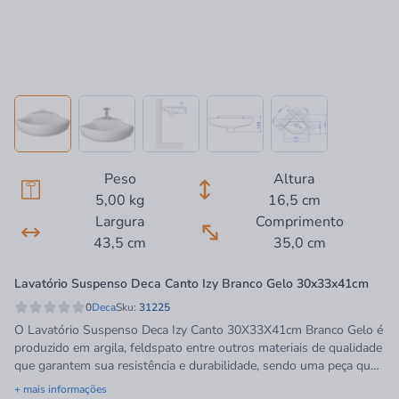
Peso
Altura
5,00 kg
16,5 cm
Largura
Comprimento
43,5 cm
35,0 cm
Lavatório Suspenso Deca Canto Izy Branco Gelo 30x33x41cm
0
Deca
Sku:
31225
O Lavatório Suspenso Deca Izy Canto 30X33X41cm Branco Gelo é
produzido em argila, feldspato entre outros materiais de qualidade
que garantem sua resistência e durabilidade, sendo uma peça que
vai deixar seu banheiro muito mais funcional e charmoso.
+ mais informações