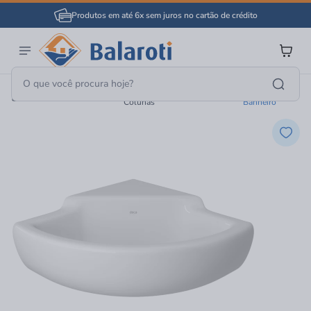
Produtos em até 6x sem juros no cartão de crédito
Pias Para Lavatórios E
Lavatórios E Pias
Banheiro
Colunas
Banheiro