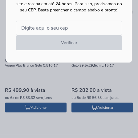
site e receba em até 24 horas! Para isso, precisamos do
seu CEP.
Basta preencher o campo abaixo e pronto!
Verificar
Coluna para Lavatório Suspenso Deca
Lavatório Suspenso Deca Izy Branco
Vogue Plus Branco Gelo C.510.17
Gelo 39,5x29,5cm L.15.17
R$ 499,90
à vista
R$ 282,90
à vista
ou
6x
de
R$ 83,32
sem juros
ou
5x
de
R$ 56,58
sem juros
Adicionar
Adicionar