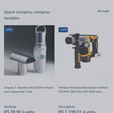
Ver tudo
Quem comprou, comprou
também
-58%
-14%
Chapéu T Alumínio 90x150mm Flextic
Martelo Perfurador/Rompedor DeWalt
para Aquecedor à Gás
ATOMIC SDS Plus 20V MAX sem
Bateria e Carregador 16mm
R$ 93,90
R$ 1.389,90
R$ 39,90
à vista
R$ 1.199,01
à vista