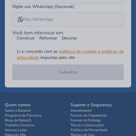
Digite seu WhatsApp (Opcional)
Você tem interesse em:
Construir
Reformar
Decorar
Li e concordo com as
politicas de cookies e políticas de
privacidade
impostas pelo site
Cadastrar
Quem somos
Suporte e Segurança
Sobre a Balaroti
Atendimento
Programa de Parceiros
Formas de Pagamento
Blog da Balaroti
Formas de Entrega
Trabalhe Conosco
Trocas e Devoluções
Nossas Lojas
Politica de Privacidade
Mapa do Site
Termos de Uso