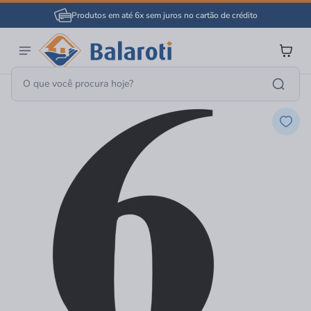
Produtos em até 6x sem juros no cartão de crédito
Ferragens
Letras E Números