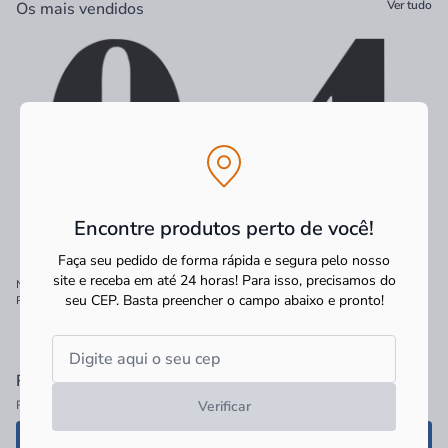
Ver tudo
Os mais vendidos
Encontre produtos perto de você!
Faça seu pedido de forma rápida e segura pelo nosso
site e receba em até 24 horas! Para isso, precisamos do
Número Acrílico Kami 14,5cm N.0
Número Acrílico Kami 14,5cm N.4
seu CEP.
Basta preencher o campo abaixo e pronto!
Preto
Preto
R$ 39,90
à vista
R$ 39,90
à vista
Verificar
R$ 39,90 no PIX
R$ 39,90 no PIX
Adicionar
Adicionar