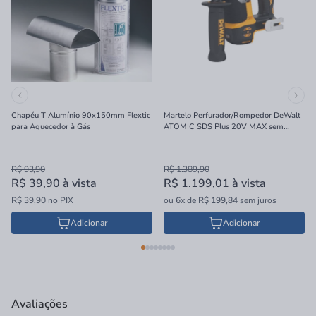
Chapéu T Alumínio 90x150mm Flextic
Martelo Perfurador/Rompedor DeWalt
para Aquecedor à Gás
ATOMIC SDS Plus 20V MAX sem
Bateria e Carregador 16mm
R$ 93,90
R$ 1.389,90
R$ 39,90
à vista
R$ 1.199,01
à vista
R$ 39,90 no PIX
ou
6x
de
R$ 199,84
sem juros
Adicionar
Adicionar
Avaliações