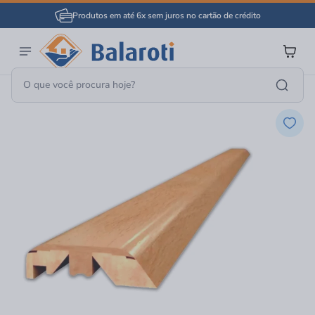
Produtos em até 6x sem juros no cartão de crédito
Pisos E Revestimentos
Acessório Lâminado E Vinílico
Perfil T