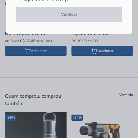
Perfil Laminado Floorest Girassol
Cantoneira Laminado Floorest
1,3x4,8x180cm 5 em 1
Andiroba 1,2x2,6x240cm
Verificar
R$ 110,90
à vista
R$ 30,90
à vista
ou
2x
de
R$ 55,45
sem juros
R$ 30,90 no PIX
Adicionar
Adicionar
Ver tudo
Quem comprou, comprou
também
-58%
-14%