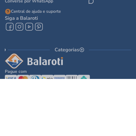
Converse por WhatsApp
Central de ajuda e suporte
Siga a Balaroti
Categorias
Pague com
© 2025 - Balaroti Comércio de Materiais de Construção SA
Todos os direitos reservados © 2025 - Balaroti Comércio de Materiais de
Construção SA. - CNPJ 77.044.618/0001-88
Os preços e condições de pagamento são válidos para o dia de hoje e exclusivas
via internet. Na divergência de preços fica válido o apresentado no carrinho.
Ofertas válidas até o término de nossos estoques. Vendas sujeitas à análise,
confirmação de dados e estoque. As imagens são ilustrativas e informações sobre
os produtos são resumidas e sujeitas à alteração sem aviso prévio.
DESENVOLVIDO POR
TECNOLOGIA