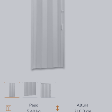
Peso
Altura
5,40 kg
210,0 cm