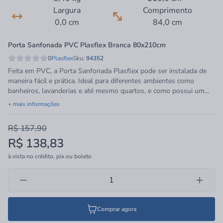
Largura
Comprimento
0,0 cm
84,0 cm
Porta Sanfonada PVC Plasflex Branca 80x210cm
0
Plasflex
Sku:
94352
Feita em PVC, a Porta Sanfonada Plasflex pode ser instalada de
maneira fácil e prática. Ideal para diferentes ambientes como
banheiros, lavanderias e até mesmo quartos, e como possui um
trinco, permite mais privacidade a você. Porém, não é recomendada
+ mais informações
que seja usada como porta de entrada ou em ambientes externos,
pois pode facilmente ser rompida. A Porta Sanfonada é um
R$ 157,90
produto totalmente econômico e muito prático. Resistente a
R$ 138,83
umidade, não requer pintura, é imune a cupim e muito fácil de
limpar, podendo utilizar álcool etílico, água e sabão neutro. O PVC
à vista no crédito, pix ou boleto
têm como principal matéria-prima o Policloreto de Vinila. Ele é o
único material plástico que não é totalmente originário do
petróleo.
Comprar agora