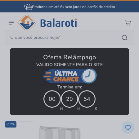
Produtos em até 6x sem juros no cartão de crédito
Portas E Janelas
Portas
Porta PVC
Oferta Relâmpago
VÁLIDO SOMENTE PARA O SITE
Termina em:
00
29
54
H
M
S
-12%