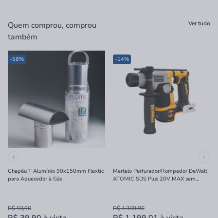
Ver tudo
Quem comprou, comprou
também
-58%
-14%
Chapéu T Alumínio 90x150mm Flextic
Martelo Perfurador/Rompedor DeWalt
para Aquecedor à Gás
ATOMIC SDS Plus 20V MAX sem
Bateria e Carregador 16mm
R$ 93,90
R$ 1.389,90