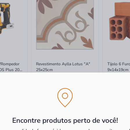
r/Rompedor
Revestimento Aylla Lotus "A"
Tijolo 6 Fu
DS Plus 20V
25x25cm
9x14x19cm
 Carregador
R$ 76,89
m²
R$ 1,90
R$ 59,42
m²
R$ 0,79
à vista
à vista
-14%
-23%
sem juros
R$ 0,79 no PI
Encontre produtos perto de você!