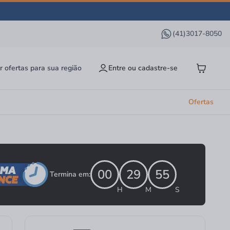
(41)3017-8050
r ofertas para sua região
Entre ou cadastre-se
Ofertas
00
29
54
Termina em:
H
M
S