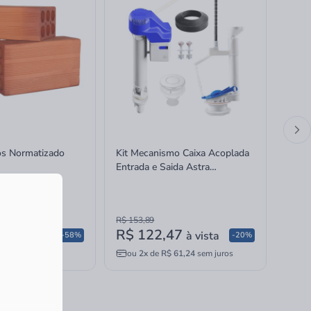
ros Normatizado
Kit Mecanismo Caixa Acoplada
Kit M
Entrada e Saida Astra
Entra
Completo Universal Superior
Compl
Acio
R$ 153,89
R$ 20
R$ 122,47
R$ 
à vista
à vista
-58%
-20%
X
ou
2x
de
R$ 61,24
sem juros
ou