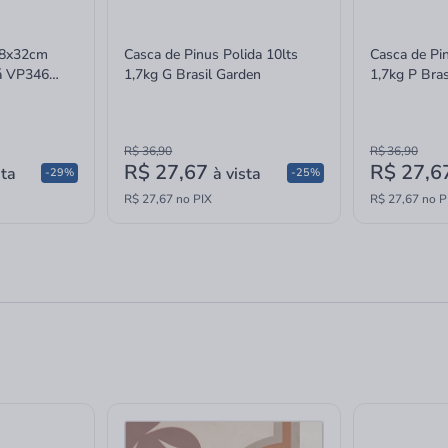
18x32cm
Casca de Pinus Polida 10lts
Casca de Pin
bá VP346
1,7kg G Brasil Garden
1,7kg P Bras
R$ 36,90
R$ 36,90
R$ 27,67
R$ 27,6
sta
à vista
-29%
-25%
R$ 27,67 no PIX
R$ 27,67 no P