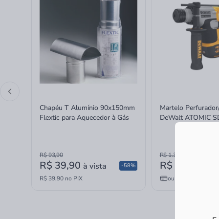
Chapéu T Alumínio 90x150mm
Martelo Perfurado
Flextic para Aquecedor à Gás
DeWalt ATOMIC S
MAX sem Bateria e
16mm
R$ 93,90
R$ 1.389,90
R$ 39,90
R$ 1.199,01
à vista
-58%
R$ 39,90 no PIX
ou
6x
de
R$ 199,84