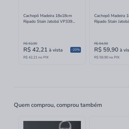
Cachepô Madeira 18x18cm
Cachepô Madeira 
Ripado Stain Jatobá VP339
Ripado Stain Jato
Massol
Massol
R$ 52,90
R$ 84,90
R$ 42,21
R$ 59,90
à vista
à vi
-20%
R$ 42,21 no PIX
R$ 59,90 no PIX
Quem comprou, comprou também