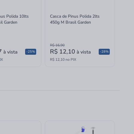
us Polida 10lts
Casca de Pinus Polida 2lts
il Garden
450g M Brasil Garden
R$ 16,90
7
R$ 12,10
à vista
à vista
-25%
-28%
IX
R$ 12,10 no PIX