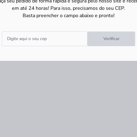
aça seu pedido de forma rápida e segura pelo nosso site e rece
em até 24 horas! Para isso, precisamos do seu CEP.
Basta preencher o campo abaixo e pronto!
 e que pode ser utilizada de várias formas na construção e até
Verificar