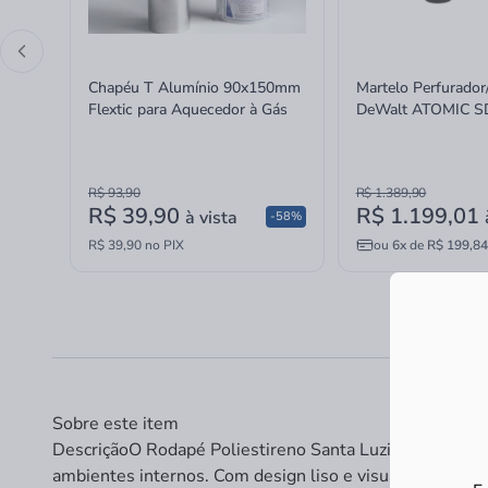
Chapéu T Alumínio 90x150mm
Martelo Perfurado
Flextic para Aquecedor à Gás
DeWalt ATOMIC S
MAX sem Bateria e
16mm
R$ 93,90
R$ 1.389,90
R$ 39,90
R$ 1.199,01
à vista
-58%
R$ 39,90 no PIX
ou
6x
de
R$ 199,84
Sobre este item
Descrição
O Rodapé Poliestireno Santa Luzia Bellitas 
ambientes internos. Com design liso e visual clean, ele