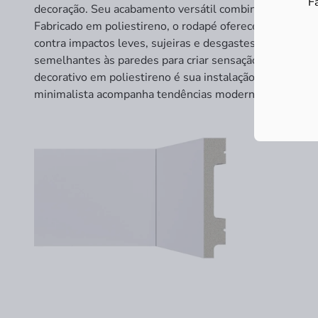
F
decoração. Seu acabamento versátil combina facilmente c
Fabricado em poliestireno, o rodapé oferece excelente r
contra impactos leves, sujeiras e desgastes, também co
semelhantes às paredes para criar sensação de amplitud
decorativo em poliestireno é sua instalação prática e b
minimalista acompanha tendências modernas de decoraç