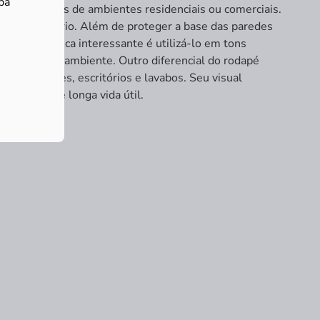
ba
rentes estilos de ambientes residenciais ou comerciais.
de no uso diário. Além de proteger a base das paredes
jeto. Uma dica interessante é utilizá-lo em tons
tetônicos do ambiente. Outro diferencial do rodapé
s, corredores, escritórios e lavabos. Seu visual
enefício e longa vida útil.