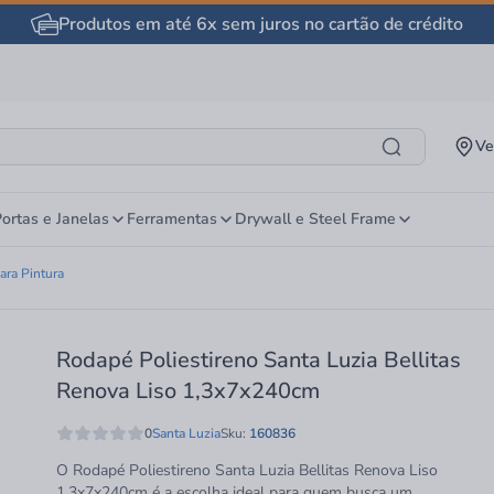
Produtos em até 6x sem juros no cartão de crédito
Ve
ortas e Janelas
Ferramentas
Drywall e Steel Frame
ara Pintura
Rodapé Poliestireno Santa Luzia Bellitas
Renova Liso 1,3x7x240cm
0
Santa Luzia
Sku:
160836
O Rodapé Poliestireno Santa Luzia Bellitas Renova Liso
1,3x7x240cm é a escolha ideal para quem busca um