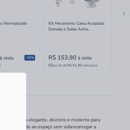
ros Normatizado
Kit Mecanismo Caixa Acoplada
Kit M
Entrada e Saida Astra
Entra
Completo Universal Superior
Compl
Acio
R$ 153,90
R$ 
à vista
à vista
-58%
X
ou
3x
de
R$ 51,30
sem juros
ou
m acabamento elegante, discreto e moderno para
oque sofisticado ao espaço sem sobrecarregar a