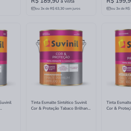
R$ 189,90
R$ 199,
à vista
ou
3x
de
R$ 63,30
sem juros
ou
3x
de
R$ 
Suvinil
Tinta Esmalte Sintético Suvinil
Tinta Esmalte
Cor & Proteção Tabaco Brilhante
Cor & Proteç
3,6 Litros
900ml