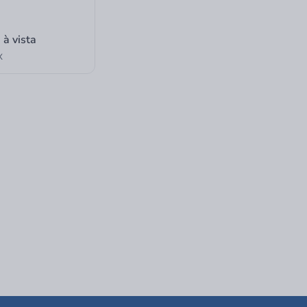
0
à vista
X