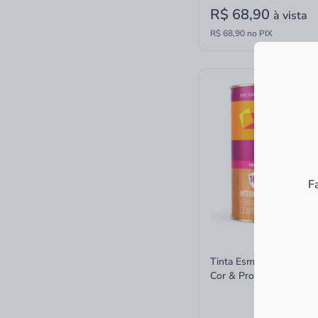
R$ 68,90
à vista
R$ 68,90 no PIX
F
Tinta Esmalte Sintético 
Cor & Proteção Cinza E
Brilhante 900ml