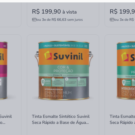
R$ 199,90
R$ 199,
à vista
ou
3x
de
R$ 66,63
sem juros
ou
3x
de
R$ 
Suvinil
Tinta Esmalte Sintético Suvinil
Tinta Esmalte
ho
Seca Rápido a Base de Água
Seca Rápido 
Branco Brilhante 3,6 Litros
Branco Brilh