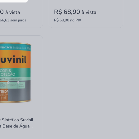
90
R$ 68,90
à vista
à vista
66,63
sem juros
R$ 68,90 no PIX
 Sintético Suvinil
a Base de Água
ante 900ml