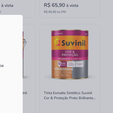
0
R$ 65,90
à vista
à vista
X
R$ 65,90 no PIX
ba
 Sintético Suvinil
Tinta Esmalte Sintético Suvinil
ção Marrom
Cor & Proteção Preto Brilhante
Litros
900ml