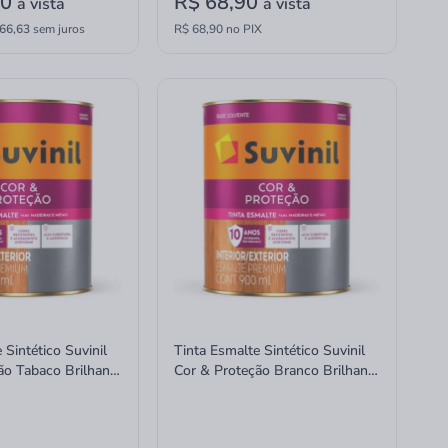
90
R$ 68,90
à vista
à vista
66,63
sem juros
R$ 68,90 no PIX
 Sintético Suvinil
Tinta Esmalte Sintético Suvinil
ão Tabaco Brilhante
Cor & Proteção Branco Brilhante
900ml