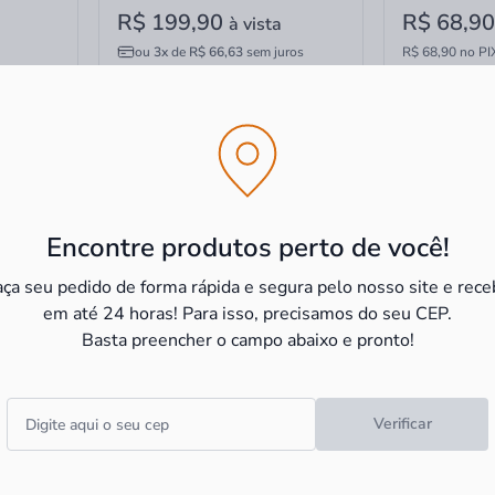
R$ 199,90
R$ 68,9
à vista
ou
3x
de
R$ 66,63
sem juros
R$ 68,90 no PI
Encontre produtos perto de você!
aça seu pedido de forma rápida e segura pelo nosso site e rece
em até 24 horas! Para isso, precisamos do seu CEP.
Basta preencher o campo abaixo e pronto!
Suvinil
Tinta Esmalte Sintético Suvinil
Tinta Esmalte
Verificar
scuro
Cor & Proteção Cinza Médio
Cor & Prote
Brilhante 3,6 Litros
Brilhante 3,6 