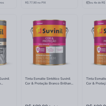
ros
R$ 77,90 no PIX
ou
4x
de
R$ 
Suvinil
Tinta Esmalte Sintético Suvinil
Tinta Esmalte
o
Cor & Proteção Branco Brilhante
Cor & Proteç
3,6 Litros
Brilhante 3,6 